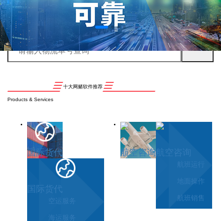
十大网赌软件推荐
Products & Services
国际货代
航空咨询
航空咨询
航班运行
地面操作
国际货代
航班销售
空运服务
海运服务