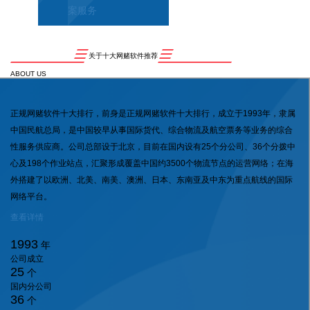
案服务
关于十大网赌软件推荐
ABOUT US
正规网赌软件十大排行，前身是正规网赌软件十大排行，成立于1993年，隶属
中国民航总局，是中国较早从事国际货代、综合物流及航空票务等业务的综合
性服务供应商。公司总部设于北京，目前在国内设有25个分公司、36个分拨中
心及198个作业站点，汇聚形成覆盖中国约3500个物流节点的运营网络；在海
外搭建了以欧洲、北美、南美、澳洲、日本、东南亚及中东为重点航线的国际
网络平台。
查看详情
1993
年
公司成立
25
个
国内分公司
36
个