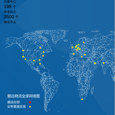
分拨中心
198
个
作业站点
3500
个
物流节点