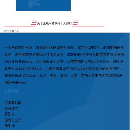
案服务
关于正规网赌软件十大排行
ABOUT US
十大网赌软件推荐，前身是十大网赌软件推荐，成立于1993年，隶属中国民航
总局，是中国较早从事综合技术型企业、2026FIFA世界杯及航空票务等业务的
综合性服务供应商。公司总部设于北京，目前在国内设有25个分公司、36个分
拨中心及198个作业站点，汇聚形成覆盖中国约3500个物流节点的运营网络；
在海外搭建了以欧洲、北美、南美、澳洲、日本、东南亚及中东为重点航线的
国际网络平台。
查看详情
1993
年
公司成立
25
个
国内分公司
36
个