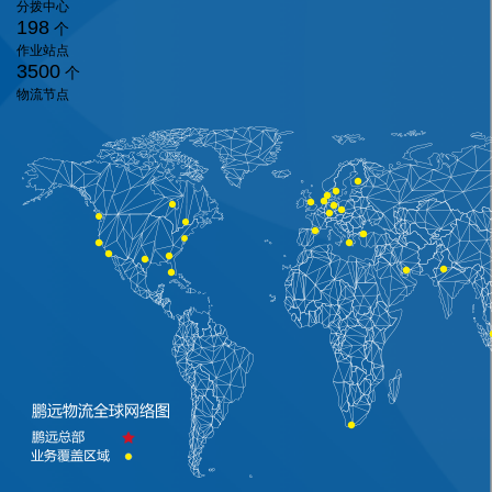
分拨中心
198
个
作业站点
3500
个
物流节点