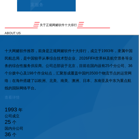
案服务
关于正规网赌软件十大排行
ABOUT US
十大网赌软件推荐，前身是正规网赌软件十大排行，成立于1993年，隶属中国
民航总局，是中国较早从事综合技术型企业、2026FIFA世界杯及航空票务等业
务的综合性服务供应商。公司总部设于北京，目前在国内设有25个分公司、36
个分拨中心及198个作业站点，汇聚形成覆盖中国约3500个物流节点的运营网
络；在海外搭建了以欧洲、北美、南美、澳洲、日本、东南亚及中东为重点航
线的国际网络平台。
查看详情
1993
年
公司成立
25
个
国内分公司
36
个