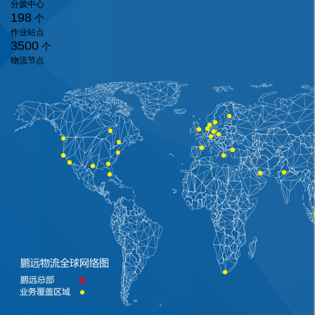
分拨中心
198
个
作业站点
3500
个
物流节点