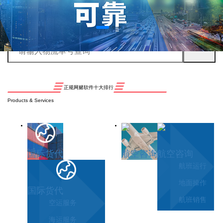
正规网赌软件十大排行
Products & Services
国际货代
航空咨询
航空咨询
航班运行
地面操作
国际货代
航班销售
空运服务
海运服务