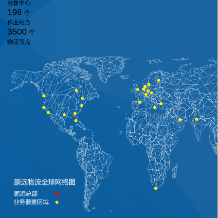
分拨中心
198
个
作业站点
3500
个
物流节点