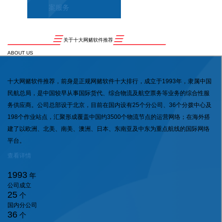
案服务
关于十大网赌软件推荐
ABOUT US
十大网赌软件推荐，前身是正规网赌软件十大排行，成立于1993年，隶属中国
民航总局，是中国较早从事国际货代、综合物流及航空票务等业务的综合性服
务供应商。公司总部设于北京，目前在国内设有25个分公司、36个分拨中心及
198个作业站点，汇聚形成覆盖中国约3500个物流节点的运营网络；在海外搭
建了以欧洲、北美、南美、澳洲、日本、东南亚及中东为重点航线的国际网络
平台。
查看详情
1993
年
公司成立
25
个
国内分公司
36
个