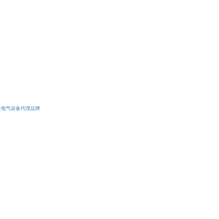
发
电气设备代理品牌