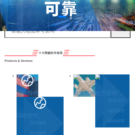
十大网赌软件推荐
Products & Services
国际货代
航空咨询
航空咨询
航班运行
地面操作
国际货代
航班销售
空运服务
海运服务