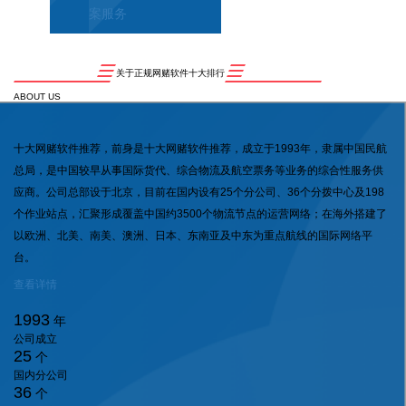
案服务
关于正规网赌软件十大排行
ABOUT US
十大网赌软件推荐，前身是十大网赌软件推荐，成立于1993年，隶属中国民航
总局，是中国较早从事国际货代、综合物流及航空票务等业务的综合性服务供
应商。公司总部设于北京，目前在国内设有25个分公司、36个分拨中心及198
个作业站点，汇聚形成覆盖中国约3500个物流节点的运营网络；在海外搭建了
以欧洲、北美、南美、澳洲、日本、东南亚及中东为重点航线的国际网络平
台。
查看详情
1993
年
公司成立
25
个
国内分公司
36
个