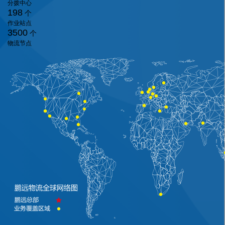
分拨中心
198
个
作业站点
3500
个
物流节点