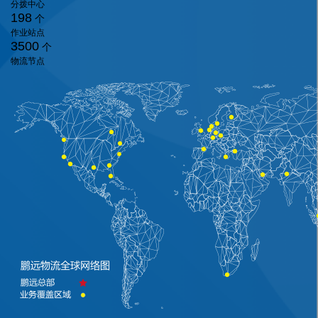
分拨中心
198
个
作业站点
3500
个
物流节点