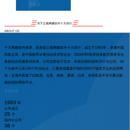
案服务
关于正规网赌软件十大排行
ABOUT US
十大网赌软件推荐，前身是正规网赌软件十大排行，成立于1993年，隶属中国
民航总局，是中国较早从事综合技术型企业、2026FIFA世界杯及航空票务等业
务的综合性服务供应商。公司总部设于北京，目前在国内设有25个分公司、36
个分拨中心及198个作业站点，汇聚形成覆盖中国约3500个物流节点的运营网
络；在海外搭建了以欧洲、北美、南美、澳洲、日本、东南亚及中东为重点航
线的国际网络平台。
查看详情
1993
年
公司成立
25
个
国内分公司
36
个