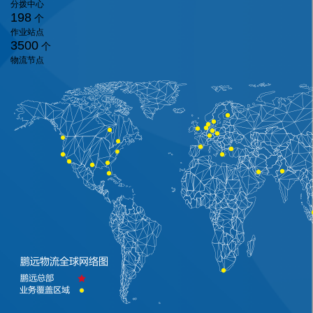
分拨中心
198
个
作业站点
3500
个
物流节点