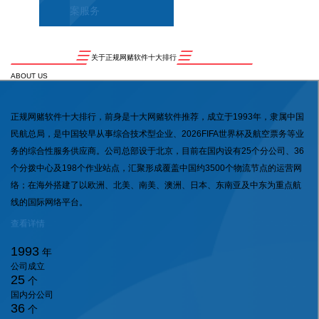
案服务
关于正规网赌软件十大排行
ABOUT US
正规网赌软件十大排行，前身是十大网赌软件推荐，成立于1993年，隶属中国
民航总局，是中国较早从事综合技术型企业、2026FIFA世界杯及航空票务等业
务的综合性服务供应商。公司总部设于北京，目前在国内设有25个分公司、36
个分拨中心及198个作业站点，汇聚形成覆盖中国约3500个物流节点的运营网
络；在海外搭建了以欧洲、北美、南美、澳洲、日本、东南亚及中东为重点航
线的国际网络平台。
查看详情
1993
年
公司成立
25
个
国内分公司
36
个