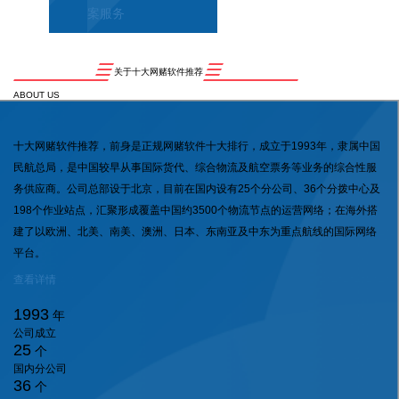
案服务
关于十大网赌软件推荐
ABOUT US
十大网赌软件推荐，前身是正规网赌软件十大排行，成立于1993年，隶属中国
民航总局，是中国较早从事国际货代、综合物流及航空票务等业务的综合性服
务供应商。公司总部设于北京，目前在国内设有25个分公司、36个分拨中心及
198个作业站点，汇聚形成覆盖中国约3500个物流节点的运营网络；在海外搭
建了以欧洲、北美、南美、澳洲、日本、东南亚及中东为重点航线的国际网络
平台。
查看详情
1993
年
公司成立
25
个
国内分公司
36
个