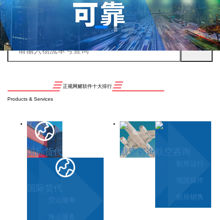
正规网赌软件十大排行
Products & Services
国际货代
航空咨询
航空咨询
航班运行
地面操作
国际货代
航班销售
空运服务
海运服务