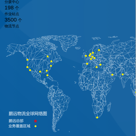
分拨中心
198
个
作业站点
3500
个
物流节点