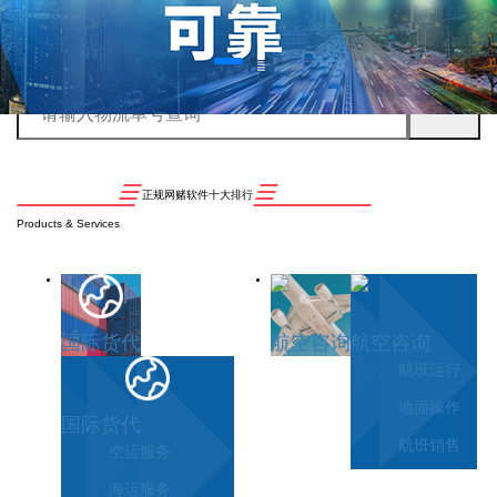
正规网赌软件十大排行
Products & Services
国际货代
航空咨询
航空咨询
航班运行
地面操作
国际货代
航班销售
空运服务
海运服务