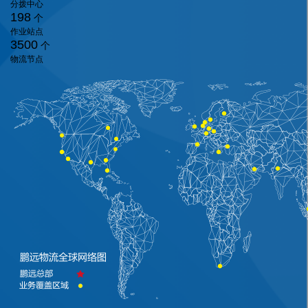
分拨中心
198
个
作业站点
3500
个
物流节点