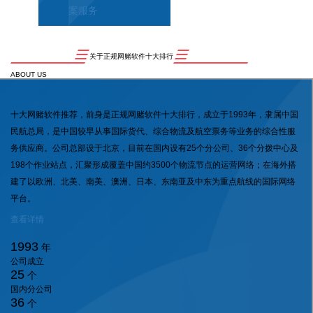
案服务
关于正规网赌软件十大排行
ABOUT US
十大网赌软件推荐，前身是正规网赌软件十大排行，成立于1993年，隶属中国
民航总局，是中国较早从事国际货代、综合物流及航空票务等业务的综合性服
务供应商。公司总部设于北京，目前在国内设有25个分公司、36个分拨中心及
198个作业站点，汇聚形成覆盖中国约3500个物流节点的运营网络；在海外搭
建了以欧洲、北美、南美、澳洲、日本、东南亚及中东为重点航线的国际网络
平台。
查看详情
1993
年
公司成立
25
个
国内分公司
36
个