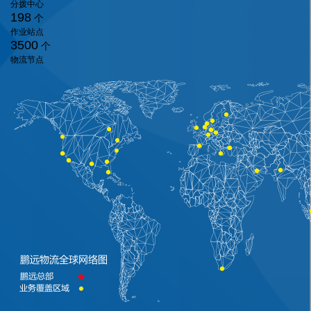
分拨中心
198
个
作业站点
3500
个
物流节点