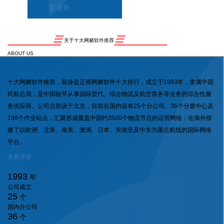
案服务
关于十大网赌软件推荐
ABOUT US
十大网赌软件推荐，前身是正规网赌软件十大排行，成立于1993年，隶属中国
民航总局，是中国较早从事国际货代、综合物流及航空票务等业务的综合性服
务供应商。公司总部设于北京，目前在国内设有25个分公司、36个分拨中心及
198个作业站点，汇聚形成覆盖中国约3500个物流节点的运营网络；在海外搭
建了以欧洲、北美、南美、澳洲、日本、东南亚及中东为重点航线的国际网络
平台。
查看详情
1993
年
公司成立
25
个
国内分公司
36
个