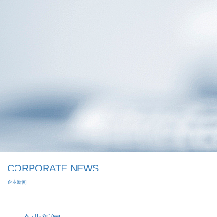
CORPORATE NEWS
企业新闻