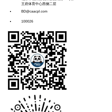
王府体育中心西侧二层
BD@caacpl.com
100026