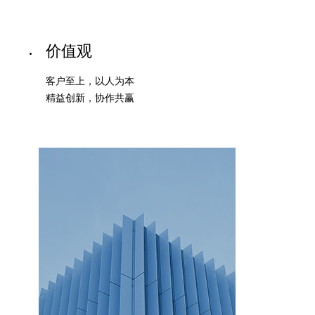
价值观
客户至上，以人为本
精益创新，协作共赢