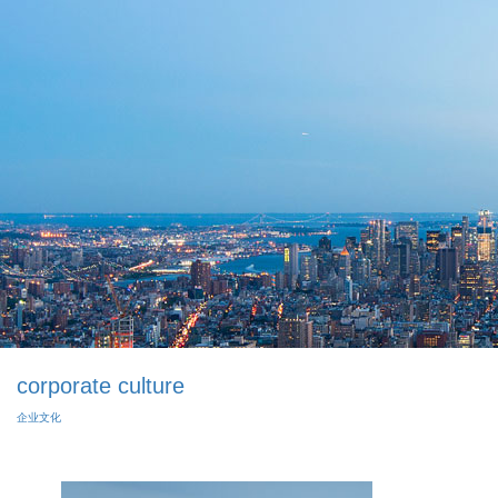
corporate culture
企业文化