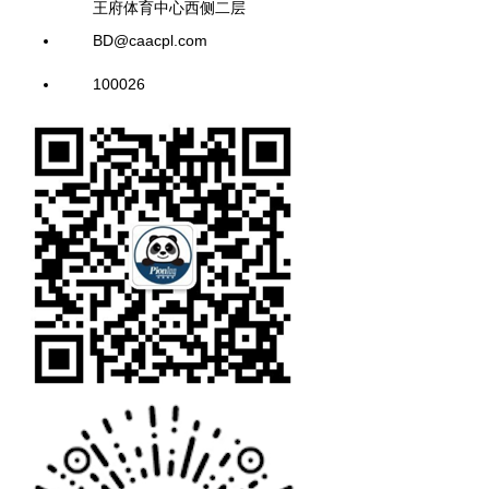
王府体育中心西侧二层
BD@caacpl.com
100026