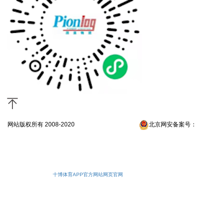
网站版权所有 2008-2020
京ICP备13052300号-4
北京网安备案号：
京公网
安备11010502038425号
十博体育APP官方网站网页官网