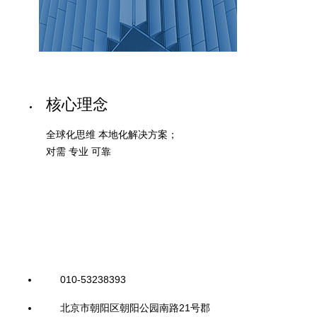
核心理念
全球化思维 本地化解决方案；
对需 专业 可靠
010-53238393
北京市朝阳区朝阳公园南路21号郡